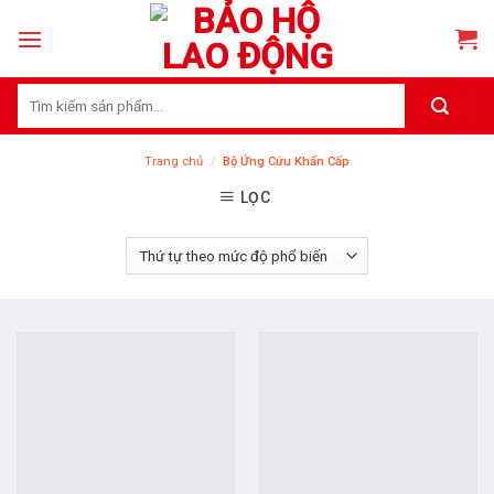
Skip
to
content
Tìm
kiếm:
Trang chủ
/
Bộ Ứng Cứu Khẩn Cấp
LỌC