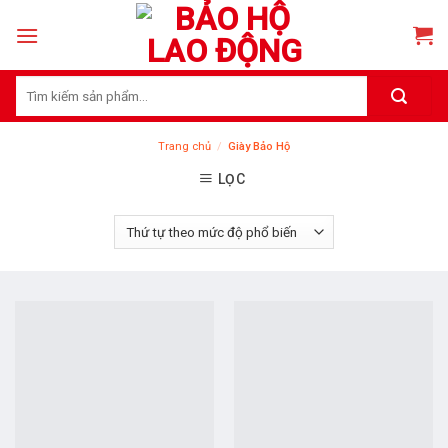
Skip
to
content
Tìm
kiếm:
Trang chủ
/
Giày Bảo Hộ
LỌC