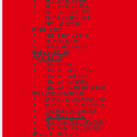
Kính bảo hộ Yamada
Kính bảo hộ lao động
Kính Hàn Bảo Vệ Mắt
Kính Chống Hóa Chất
Kính Hàn Điện Tử
Mặt Nạ Hàn
Mặt Nạ Hàn Cầm Tay
Mũ Hàn Điện Tử
Mặt Nạ Hàn Điện Tử
Mặt Nạ Bảo Hộ
Giày Bảo Hộ
Giày Bảo Hộ
Giày Bảo Hộ Lao Động
Giày Bảo Hộ Jogger
Giày Bảo Hộ Yamada
Giày Bảo Hộ Jogger Bestrun
Bộ Ứng Cứu Khẩn Cấp
Bộ Ứng Cứu Chống Hóa Chất
Bộ Ứng Cứu Chống Tràn Dầu
Tấm Thấm Hút Hóa Chất
Tấm Thấm Hút Dầu
Phao Quây Chống Hóa Chất
Phao Quây Chống Tràn Dầu
Găng Tay Chống Cắt