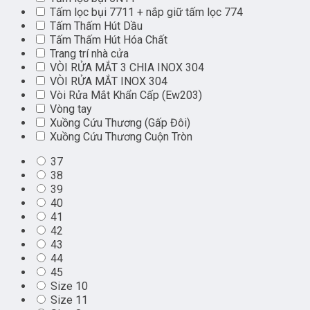
Tấm lọc bụi 7711 + nắp giữ tấm lọc 774
Tấm Thấm Hút Dầu
Tấm Thấm Hút Hóa Chất
Trang trí nhà cửa
VÒI RỬA MẮT 3 CHIA INOX 304
VÒI RỬA MẮT INOX 304
Vòi Rửa Mắt Khẩn Cấp (Ew203)
Vòng tay
Xuồng Cứu Thương (Gấp Đôi)
Xuồng Cứu Thương Cuộn Tròn
37
38
39
40
41
42
43
44
45
Size 10
Size 11