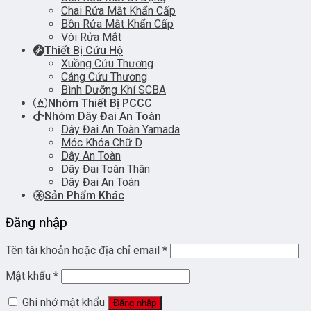
Chai Rửa Mắt Khẩn Cấp
Bồn Rửa Mắt Khẩn Cấp
Vòi Rửa Mắt
Thiết Bị Cứu Hộ
Xuồng Cứu Thương
Cáng Cứu Thương
Bình Dưỡng Khí SCBA
Nhóm Thiết Bị PCCC
Nhóm Dây Đai An Toàn
Dây Đai An Toàn Yamada
Móc Khóa Chữ D
Dây An Toàn
Dây Đai Toàn Thân
Dây Đai An Toàn
Sản Phẩm Khác
Đăng nhập
Tên tài khoản hoặc địa chỉ email
*
Mật khẩu
*
Ghi nhớ mật khẩu
Đăng nhập