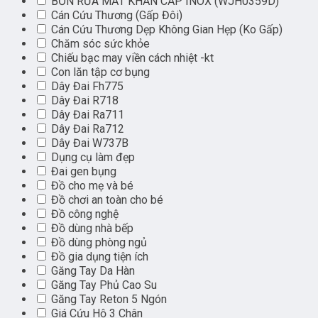
BỒN RỬA MẮT KHẨN CẤP INOX (WJH0359D)
Cán Cứu Thương (Gấp Đôi)
Cán Cứu Thương Dẹp Không Gian Hẹp (Ko Gấp)
Chăm sóc sức khỏe
Chiếu bạc may viền cách nhiệt -kt
Con lăn tập cơ bụng
Dây Đai Fh775
Dây Đai R718
Dây Đai Ra711
Dây Đai Ra712
Dây Đai W737B
Dụng cụ làm đẹp
Đai gen bụng
Đồ cho mẹ và bé
Đồ chơi an toàn cho bé
Đồ công nghệ
Đồ dùng nhà bếp
Đồ dùng phòng ngủ
Đồ gia dụng tiện ích
Găng Tay Da Hàn
Găng Tay Phủ Cao Su
Găng Tay Reton 5 Ngón
Giá Cứu Hộ 3 Chân