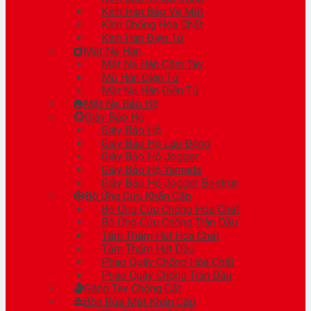
Kính Hàn Bảo Vệ Mắt
Kính Chống Hóa Chất
Kính Hàn Điện Tử
Mặt Nạ Hàn
Mặt Nạ Hàn Cầm Tay
Mũ Hàn Điện Tử
Mặt Nạ Hàn Điện Tử
Mặt Nạ Bảo Hộ
Giày Bảo Hộ
Giày Bảo Hộ
Giày Bảo Hộ Lao Động
Giày Bảo Hộ Jogger
Giày Bảo Hộ Yamada
Giày Bảo Hộ Jogger Bestrun
Bộ Ứng Cứu Khẩn Cấp
Bộ Ứng Cứu Chống Hóa Chất
Bộ Ứng Cứu Chống Tràn Dầu
Tấm Thấm Hút Hóa Chất
Tấm Thấm Hút Dầu
Phao Quây Chống Hóa Chất
Phao Quây Chống Tràn Dầu
Găng Tay Chống Cắt
Bồn Rửa Mắt Khẩn Cấp