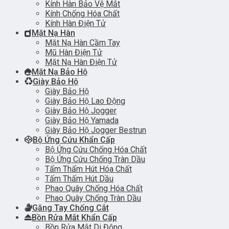
Kính Hàn Bảo Vệ Mắt
Kính Chống Hóa Chất
Kính Hàn Điện Tử
Mặt Nạ Hàn
Mặt Nạ Hàn Cầm Tay
Mũ Hàn Điện Tử
Mặt Nạ Hàn Điện Tử
Mặt Nạ Bảo Hộ
Giày Bảo Hộ
Giày Bảo Hộ
Giày Bảo Hộ Lao Động
Giày Bảo Hộ Jogger
Giày Bảo Hộ Yamada
Giày Bảo Hộ Jogger Bestrun
Bộ Ứng Cứu Khẩn Cấp
Bộ Ứng Cứu Chống Hóa Chất
Bộ Ứng Cứu Chống Tràn Dầu
Tấm Thấm Hút Hóa Chất
Tấm Thấm Hút Dầu
Phao Quây Chống Hóa Chất
Phao Quây Chống Tràn Dầu
Găng Tay Chống Cắt
Bồn Rửa Mắt Khẩn Cấp
Bồn Rửa Mắt Di Động