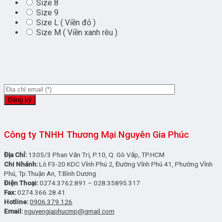
Size 8
Size 9
Size L ( Viền đỏ )
Size M ( Viền xanh rêu )
Công ty TNHH Thương Mại Nguyên Gia Phúc
Địa Chỉ:
1305/3 Phan Văn Trị, P.10, Q. Gò Vấp, TP.HCM
Chi Nhánh:
Lô F3-20 KDC Vĩnh Phú 2, Đường Vĩnh Phú 41, Phường Vĩnh
Phú, Tp.Thuận An, T.Bình Dương
Điện Thoại:
0274.3762.891 – 028.35895.317
Fax:
0274.366.28.41
Hotline:
0906.379.126
Email:
nguyengiaphucmp@gmail.com