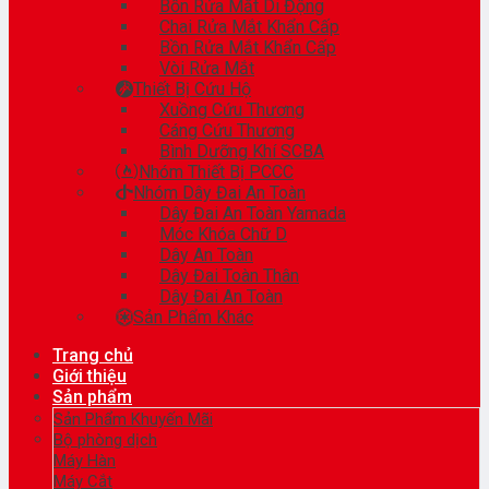
Bồn Rửa Mắt Di Động
Chai Rửa Mắt Khẩn Cấp
Bồn Rửa Mắt Khẩn Cấp
Vòi Rửa Mắt
Thiết Bị Cứu Hộ
Xuồng Cứu Thương
Cáng Cứu Thương
Bình Dưỡng Khí SCBA
Nhóm Thiết Bị PCCC
Nhóm Dây Đai An Toàn
Dây Đai An Toàn Yamada
Móc Khóa Chữ D
Dây An Toàn
Dây Đai Toàn Thân
Dây Đai An Toàn
Sản Phẩm Khác
Trang chủ
Giới thiệu
Sản phẩm
Sản Phẩm Khuyến Mãi
Bộ phòng dịch
Máy Hàn
Máy Cắt