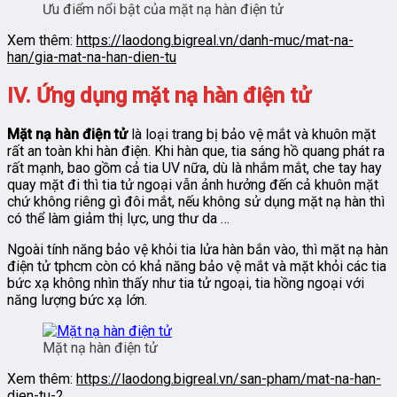
Ưu điểm nổi bật của mặt nạ hàn điện tử
Xem thêm:
https://laodong.bigreal.vn/danh-muc/mat-na-
han/gia-mat-na-han-dien-tu
IV. Ứng dụng mặt nạ hàn điện tử
Mặt nạ hàn điện tử
là loại trang bị bảo vệ mắt và khuôn mặt
rất an toàn khi hàn điện. Khi hàn que, tia sáng hồ quang phát ra
rất mạnh, bao gồm cả tia UV nữa, dù là nhắm mắt, che tay hay
quay mặt đi thì tia tử ngoại vẫn ảnh hưởng đến cả khuôn mặt
chứ không riêng gì đôi mắt, nếu không sử dụng mặt nạ hàn thì
có thể làm giảm thị lực, ung thư da …
Ngoài tính năng bảo vệ khỏi tia lửa hàn bắn vào, thì mặt nạ hàn
điện tử tphcm còn có khả năng bảo vệ mắt và mặt khỏi các tia
bức xạ không nhìn thấy như tia tử ngoại, tia hồng ngoại với
năng lượng bức xạ lớn.
Mặt nạ hàn điện tử
Xem thêm:
https://laodong.bigreal.vn/san-pham/mat-na-han-
dien-tu-2