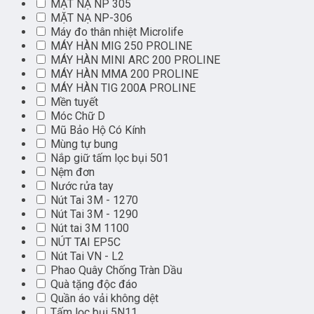
MẶT NẠ NP 305
MẶT NẠ NP-306
Máy đo thân nhiệt Microlife
MÁY HÀN MIG 250 PROLINE
MÁY HÀN MINI ARC 200 PROLINE
MÁY HÀN MMA 200 PROLINE
MÁY HÀN TIG 200A PROLINE
Mền tuyết
Móc Chữ D
Mũ Bảo Hộ Có Kính
Mùng tự bung
Nắp giữ tấm lọc bụi 501
Nệm đơn
Nước rửa tay
Nút Tai 3M - 1270
Nút Tai 3M - 1290
Nút tai 3M 1100
NÚT TAI EP5C
Nút Tai VN - L2
Phao Quây Chống Tràn Dầu
Quà tặng độc đáo
Quần áo vải không dệt
Tấm lọc bụi 5N11