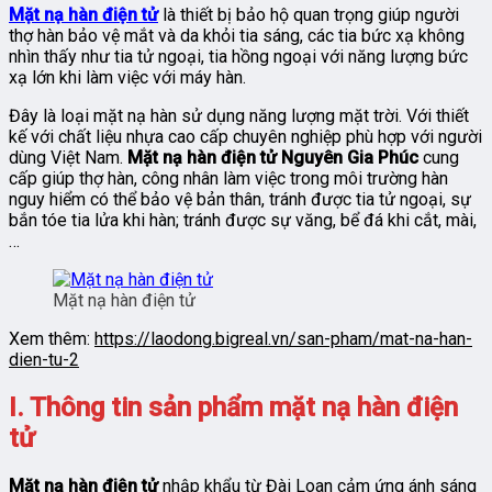
Mặt nạ hàn điện tử
là thiết bị bảo hộ quan trọng giúp người
thợ hàn bảo vệ mắt và da khỏi tia sáng, các tia bức xạ không
nhìn thấy như tia tử ngoại, tia hồng ngoại với năng lượng bức
xạ lớn khi làm việc với máy hàn.
Đây là loại mặt nạ hàn sử dụng năng lượng mặt trời. Với thiết
kế với chất liệu nhựa cao cấp chuyên nghiệp phù hợp với người
dùng Việt Nam.
Mặt nạ hàn điện tử
Nguyên Gia Phúc
cung
cấp giúp thợ hàn, công nhân làm việc trong môi trường hàn
nguy hiểm có thể bảo vệ bản thân, tránh được tia tử ngoại, sự
bắn tóe tia lửa khi hàn; tránh được sự văng, bể đá khi cắt, mài,
…
Mặt nạ hàn điện tử
Xem thêm:
https://laodong.bigreal.vn/san-pham/mat-na-han-
dien-tu-2
I. Thông tin sản phẩm mặt nạ hàn điện
tử
Mặt nạ hàn điện tử
nhập khẩu từ Đài Loan cảm ứng ánh sáng