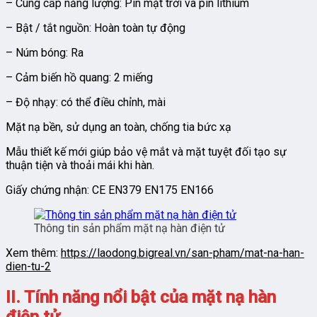
– Cung cấp năng lượng: Pin mặt trời và pin lithium
– Bật / tắt nguồn: Hoàn toàn tự động
– Núm bóng: Ra
– Cảm biến hồ quang: 2 miếng
– Độ nhạy: có thể điều chỉnh, mài
Mặt nạ bền, sử dụng an toàn, chống tia bức xạ
Mẫu thiết kế mới giúp bảo vệ mắt và mặt tuyệt đối tạo sự
thuận tiện và thoải mái khi hàn.
Giấy chứng nhận: CE EN379 EN175 EN166
Thông tin sản phẩm mặt nạ hàn điện tử
Xem thêm:
https://laodong.bigreal.vn/san-pham/mat-na-han-
dien-tu-2
II. Tính năng nổi bật của mặt nạ hàn
điện tử