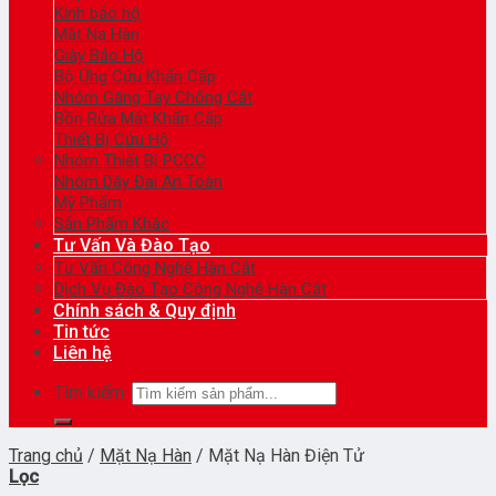
Kính bảo hộ
Mặt Nạ Hàn
Giày Bảo Hộ
Bộ Ứng Cứu Khẩn Cấp
Nhóm Găng Tay Chống Cắt
Bồn Rửa Mắt Khẩn Cấp
Thiết Bị Cứu Hộ
Nhóm Thiết Bị PCCC
Nhóm Dây Đai An Toàn
Mỹ Phẩm
Sản Phẩm Khác
Tư Vấn Và Đào Tạo
Tư Vấn Công Nghệ Hàn Cắt
Dịch Vụ Đào Tạo Công Nghệ Hàn Cắt
Chính sách & Quy định
Tin tức
Liên hệ
Tìm kiếm:
Trang chủ
/
Mặt Nạ Hàn
/
Mặt Nạ Hàn Điện Tử
Lọc