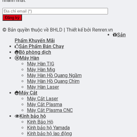
nhanh nhất.
© Bản quyền thuộc về BHLD | Thiết kế bởi Renren.vn
Sản
Phẩm Khuyến Mãi
Sản Phẩm Bán Chạy
Bộ phòng dịch
Máy Hàn
Máy Hàn TIG
Máy Hàn Mig
Máy Hàn Hồ Quang Ngầm
Máy Hàn Hồ Quang Chìm
Máy Hàn Laser
Máy Cắt
Máy Cắt Laser
Máy Cắt Plasma
Máy Cắt Plasma CNC
Kính bảo hộ
Kính Bảo Hộ
Kính bảo hộ Yamada
Kính bảo hộ lao động