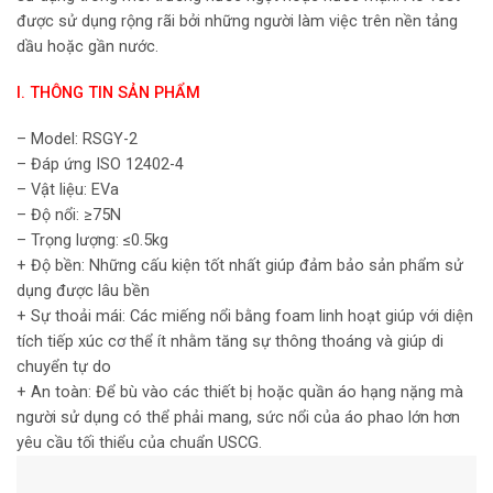
được sử dụng rộng rãi bởi những người làm việc trên nền tảng
dầu hoặc gần nước.
I. THÔNG TIN SẢN PHẨM
– Model: RSGY-2
– Đáp ứng ISO 12402-4
– Vật liệu: EVa
– Độ nổi: ≥75N
– Trọng lượng: ≤0.5kg
+ Độ bền: Những cấu kiện tốt nhất giúp đảm bảo sản phẩm sử
dụng được lâu bền
+ Sự thoải mái: Các miếng nổi bằng foam linh hoạt giúp với diện
tích tiếp xúc cơ thể ít nhằm tăng sự thông thoáng và giúp di
chuyển tự do
+ An toàn: Để bù vào các thiết bị hoặc quần áo hạng nặng mà
người sử dụng có thể phải mang, sức nổi của áo phao lớn hơn
yêu cầu tối thiểu của chuẩn USCG.