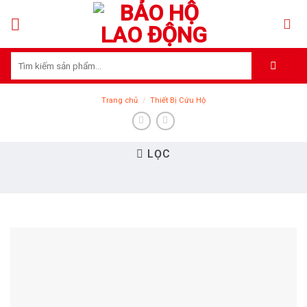
Skip
to
content
Tìm
kiếm:
Trang chủ
/
Thiết Bị Cứu Hộ
LỌC