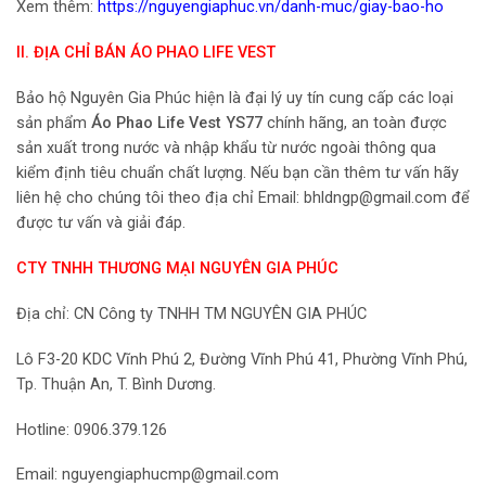
Xem thêm:
https://nguyengiaphuc.vn/danh-muc/giay-bao-ho
II. ĐỊA CHỈ BÁN ÁO PHAO LIFE VEST
Bảo hộ Nguyên Gia Phúc hiện là đại lý uy tín cung cấp các loại
sản phẩm
Áo Phao Life Vest YS77
chính hãng, an toàn được
sản xuất trong nước và nhập khẩu từ nước ngoài thông qua
kiểm định tiêu chuẩn chất lượng. Nếu bạn cần thêm tư vấn hãy
liên hệ cho chúng tôi theo địa chỉ Email: bhldngp@gmail.com để
được tư vấn và giải đáp.
CTY TNHH THƯƠNG MẠI NGUYÊN GIA PHÚC
Địa chỉ: CN Công ty TNHH TM NGUYÊN GIA PHÚC
Lô F3-20 KDC Vĩnh Phú 2, Đường Vĩnh Phú 41, Phường Vĩnh Phú,
Tp. Thuận An, T. Bình Dương.
Hotline: 0906.379.126
Email: nguyengiaphucmp@gmail.com