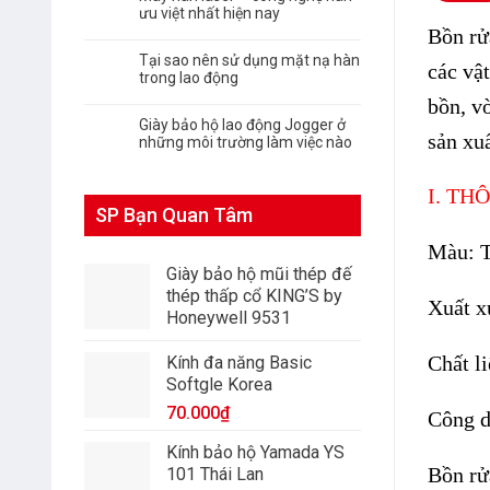
ưu việt nhất hiện nay
Bồn rử
Tại sao nên sử dụng mặt nạ hàn
các vậ
trong lao động
bồn, v
Giày bảo hộ lao động Jogger ở
sản xu
những môi trường làm việc nào
I. TH
SP Bạn Quan Tâm
Màu:
T
Giày bảo hộ mũi thép đế
thép thấp cổ KING’S by
Xuất x
Honeywell 9531
Chất li
Kính đa năng Basic
Softgle Korea
70.000
₫
Công d
Kính bảo hộ Yamada YS
Bồn rử
101 Thái Lan