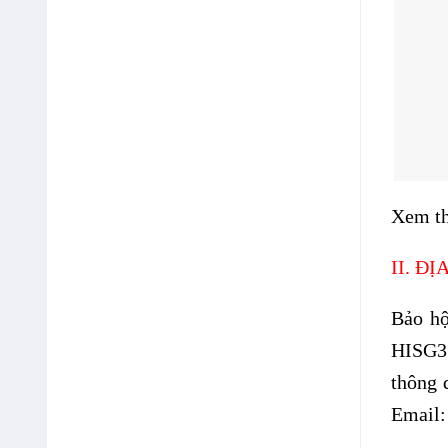
Xem t
II. Đ
Bảo hộ
HISG3
thông 
Email: