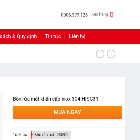
Giỏ hàng
0906.379.126
 sách & Quy định
Tin tức
Liên hệ
Bồn rửa mắt khẩn cấp inox 304 HISG31
MUA NGAY
Từ khóa:
Bồn rửa mắt 0359D