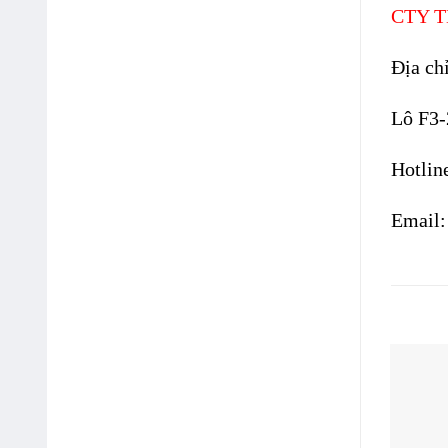
CTY 
Địa c
Lô F3-
Hotlin
Email
Sản 