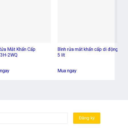
+
Rửa Mắt Khẩn Cấp
Bình rửa mắt khẩn cấp di động
C
T3H-2WQ
5 lít
M
ngay
Mua ngay