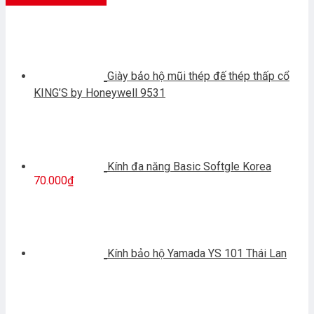
Giày bảo hộ mũi thép đế thép thấp cổ
KING’S by Honeywell 9531
Kính đa năng Basic Softgle Korea
70.000
₫
Kính bảo hộ Yamada YS 101 Thái Lan