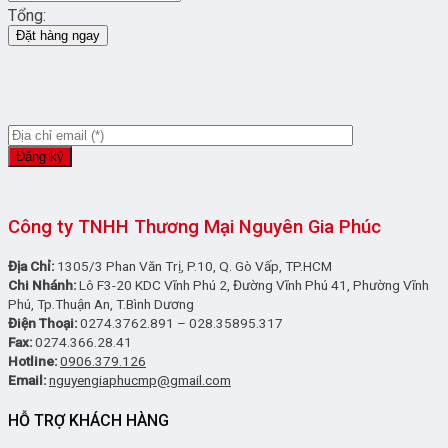
Tổng:
Đặt hàng ngay
Công ty TNHH Thương Mại Nguyên Gia Phúc
Địa Chỉ:
1305/3 Phan Văn Trị, P.10, Q. Gò Vấp, TP.HCM
Chi Nhánh:
Lô F3-20 KDC Vĩnh Phú 2, Đường Vĩnh Phú 41, Phường Vĩnh
Phú, Tp.Thuận An, T.Bình Dương
Điện Thoại:
0274.3762.891 – 028.35895.317
Fax:
0274.366.28.41
Hotline:
0906.379.126
Email:
nguyengiaphucmp@gmail.com
HỖ TRỢ KHÁCH HÀNG