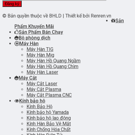
© Bản quyền thuộc về BHLD | Thiết kế bởi Renren.vn
Sản
Phẩm Khuyến Mãi
Sản Phẩm Bán Chạy
Bộ phòng dịch
Máy Hàn
Máy Hàn TIG
Máy Hàn Mig
Máy Hàn Hồ Quang Ngầm
Máy Hàn Hồ Quang Chìm
Máy Hàn Laser
Máy Cắt
Máy Cắt Laser
Máy Cắt Plasma
Máy Cắt Plasma CNC
Kính bảo hộ
Kính Bảo Hộ
Kính bảo hộ Yamada
Kính bảo hộ lao động
Kính Hàn Bảo Vệ Mắt
Kính Chống Hóa Chất