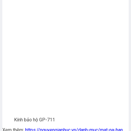
Kính bảo hộ GP-711
Xem thêm:
https://nguyengiaphuc.vn/danh-muc/mat-na-han