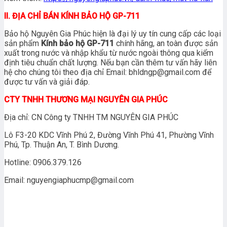
II. ĐỊA CHỈ BÁN KÍNH BẢO HỘ GP-711
Bảo hộ Nguyên Gia Phúc hiện là đại lý uy tín cung cấp các loại
sản phẩm
Kính bảo hộ GP-711
chính hãng, an toàn được sản
xuất trong nước và nhập khẩu từ nước ngoài thông qua kiểm
định tiêu chuẩn chất lượng. Nếu bạn cần thêm tư vấn hãy liên
hệ cho chúng tôi theo địa chỉ Email: bhldngp@gmail.com để
được tư vấn và giải đáp.
CTY TNHH THƯƠNG MẠI NGUYÊN GIA PHÚC
Địa chỉ: CN Công ty TNHH TM NGUYÊN GIA PHÚC
Lô F3-20 KDC Vĩnh Phú 2, Đường Vĩnh Phú 41, Phường Vĩnh
Phú, Tp. Thuận An, T. Bình Dương.
Hotline: 0906.379.126
Email: nguyengiaphucmp@gmail.com
Sản phẩm tương tự