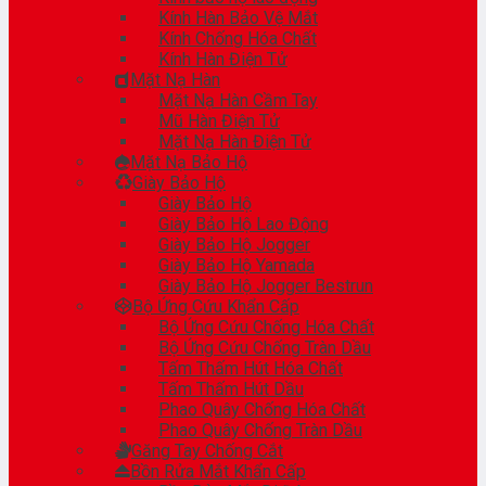
Kính Hàn Bảo Vệ Mắt
Kính Chống Hóa Chất
Kính Hàn Điện Tử
Mặt Nạ Hàn
Mặt Nạ Hàn Cầm Tay
Mũ Hàn Điện Tử
Mặt Nạ Hàn Điện Tử
Mặt Nạ Bảo Hộ
Giày Bảo Hộ
Giày Bảo Hộ
Giày Bảo Hộ Lao Động
Giày Bảo Hộ Jogger
Giày Bảo Hộ Yamada
Giày Bảo Hộ Jogger Bestrun
Bộ Ứng Cứu Khẩn Cấp
Bộ Ứng Cứu Chống Hóa Chất
Bộ Ứng Cứu Chống Tràn Dầu
Tấm Thấm Hút Hóa Chất
Tấm Thấm Hút Dầu
Phao Quây Chống Hóa Chất
Phao Quây Chống Tràn Dầu
Găng Tay Chống Cắt
Bồn Rửa Mắt Khẩn Cấp