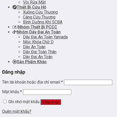
Vòi Rửa Mắt
Thiết Bị Cứu Hộ
Xuồng Cứu Thương
Cáng Cứu Thương
Bình Dưỡng Khí SCBA
Nhóm Thiết Bị PCCC
Nhóm Dây Đai An Toàn
Dây Đai An Toàn Yamada
Móc Khóa Chữ D
Dây An Toàn
Dây Đai Toàn Thân
Dây Đai An Toàn
Sản Phẩm Khác
Đăng nhập
Tên tài khoản hoặc địa chỉ email
*
Mật khẩu
*
Ghi nhớ mật khẩu
Đăng nhập
Quên mật khẩu?