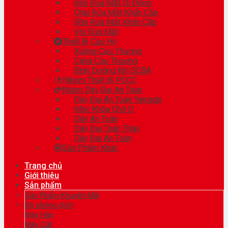
Bồn Rửa Mắt Di Động
Chai Rửa Mắt Khẩn Cấp
Bồn Rửa Mắt Khẩn Cấp
Vòi Rửa Mắt
Thiết Bị Cứu Hộ
Xuồng Cứu Thương
Cáng Cứu Thương
Bình Dưỡng Khí SCBA
Nhóm Thiết Bị PCCC
Nhóm Dây Đai An Toàn
Dây Đai An Toàn Yamada
Móc Khóa Chữ D
Dây An Toàn
Dây Đai Toàn Thân
Dây Đai An Toàn
Sản Phẩm Khác
Trang chủ
Giới thiệu
Sản phẩm
Sản Phẩm Khuyến Mãi
Bộ phòng dịch
Máy Hàn
Máy Cắt