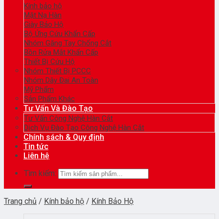
Kính bảo hộ
Mặt Nạ Hàn
Giày Bảo Hộ
Bộ Ứng Cứu Khẩn Cấp
Nhóm Găng Tay Chống Cắt
Bồn Rửa Mắt Khẩn Cấp
Thiết Bị Cứu Hộ
Nhóm Thiết Bị PCCC
Nhóm Dây Đai An Toàn
Mỹ Phẩm
Sản Phẩm Khác
Tư Vấn Và Đào Tạo
Tư Vấn Công Nghệ Hàn Cắt
Dịch Vụ Đào Tạo Công Nghệ Hàn Cắt
Chính sách & Quy định
Tin tức
Liên hệ
Tìm kiếm:
Trang chủ
/
Kính bảo hộ
/
Kính Bảo Hộ