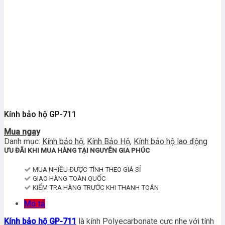
Kính bảo hộ GP-711
Mua ngay
Danh mục:
Kính bảo hộ
,
Kính Bảo Hộ
,
Kính bảo hộ lao động
ƯU ĐÃI KHI MUA HÀNG TẠI NGUYÊN GIA PHÚC
MUA NHIỀU ĐƯỢC TÍNH THEO GIÁ SỈ
GIAO HÀNG TOÀN QUỐC
KIỂM TRA HÀNG TRƯỚC KHI THANH TOÁN
Mô tả
Kính bảo hộ GP-711
là
kính Polyecarbonate cực nhẹ với tính