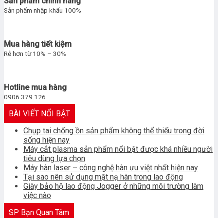
Sản phẩm chính hãng
Sản phẩm nhập khẩu 100%
Mua hàng tiết kiệm
Rẻ hơn từ 10% – 30%
Hotline mua hàng
0906.379.126
BÀI VIẾT NỔI BẬT
Chụp tai chống ồn sản phẩm không thể thiếu trong đời
sống hiện nay
Máy cắt plasma sản phẩm nổi bật được khá nhiều người
tiêu dùng lựa chọn
Máy hàn laser – công nghệ hàn ưu việt nhất hiện nay
Tại sao nên sử dụng mặt nạ hàn trong lao động
Giày bảo hộ lao động Jogger ở những môi trường làm
việc nào
SP Bạn Quan Tâm