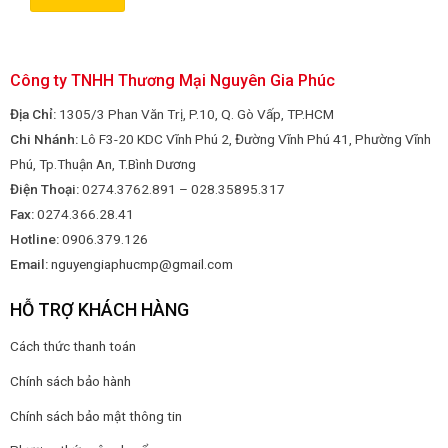
Công ty TNHH Thương Mại Nguyên Gia Phúc
Địa Chỉ:
1305/3 Phan Văn Trị, P.10, Q. Gò Vấp, TP.HCM
Chi Nhánh:
Lô F3-20 KDC Vĩnh Phú 2, Đường Vĩnh Phú 41, Phường Vĩnh
Phú, Tp.Thuận An, T.Bình Dương
Điện Thoại:
0274.3762.891 – 028.35895.317
Fax:
0274.366.28.41
Hotline:
0906.379.126
Email:
nguyengiaphucmp@gmail.com
HỖ TRỢ KHÁCH HÀNG
Cách thức thanh toán
Chính sách bảo hành
Chính sách bảo mật thông tin