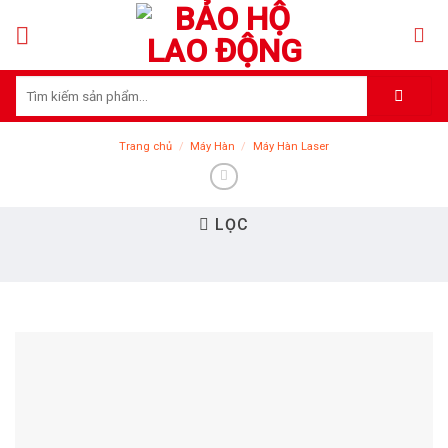
Skip
to
content
Tìm
kiếm:
Trang chủ
/
Máy Hàn
/
Máy Hàn Laser
LỌC