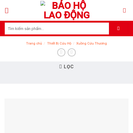
Skip
to
content
Tìm
kiếm:
Trang chủ
/
Thiết Bị Cứu Hộ
/
Xuồng Cứu Thương
LỌC